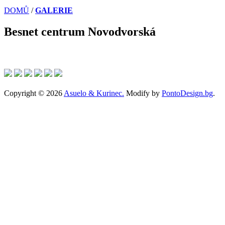
DOMŮ
/
GALERIE
Besnet centrum Novodvorská
Copyright © 2026
Asuelo & Kurinec.
Modify by
PontoDesign.bg
.